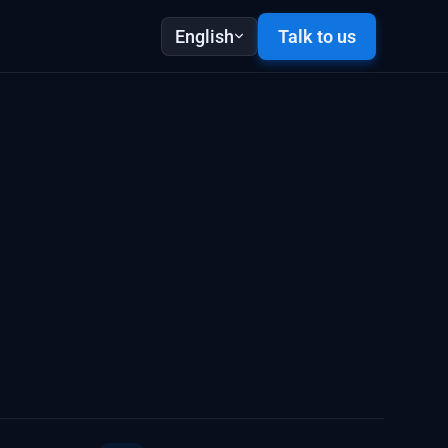
English
Talk to us