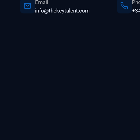
Email
Ph
info@thekeytalent.com
+34