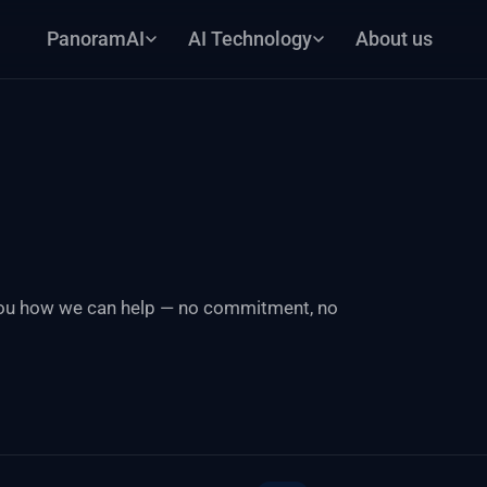
PanoramAI
AI Technology
About us
 you how we can help — no commitment, no